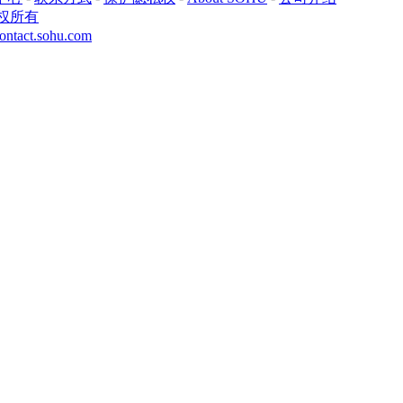
权所有
ontact.sohu.com