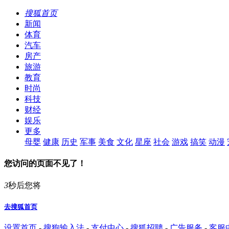
搜狐首页
新闻
体育
汽车
房产
旅游
教育
时尚
科技
财经
娱乐
更多
母婴
健康
历史
军事
美食
文化
星座
社会
游戏
搞笑
动漫
您访问的页面不见了！
3
秒后您将
去搜狐首页
设置首页
-
搜狗输入法
-
支付中心
-
搜狐招聘
-
广告服务
-
客服