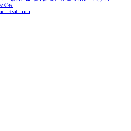
权所有
ontact.sohu.com