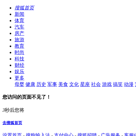
搜狐首页
新闻
体育
汽车
房产
旅游
教育
时尚
科技
财经
娱乐
更多
母婴
健康
历史
军事
美食
文化
星座
社会
游戏
搞笑
动漫
您访问的页面不见了！
3
秒后您将
去搜狐首页
设置首页
-
搜狗输入法
-
支付中心
-
搜狐招聘
-
广告服务
-
客服