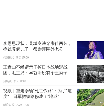
李思思现状：县城商演穿廉价西装，
挣钱养俩儿子，很崇拜圈外老公
伟国视点
前天15:09
王近山不经请示干掉日本战地观战
团，毛主席：早就听说有个王疯子
启娱说
昨天08:40
视频丨重走泰缅“死亡铁路”：为了“速
度”，日军把铁路修成了“地狱”
新浪财经
2026.7.06