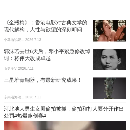
《金瓶梅》：香港电影对古典文学的
现代解构，人性与欲望的深刻叩问
小马哈说娱...
2026.7.13
郭沫若去世6天后，邓小平紧急修改悼
词：将伟大改成卓越
听史阁V
2026.7.11
三星堆青铜器，有最新研究成果！
东南沿海消...
2026.7.11
河北地大男生女厕偷拍被抓，偷拍和打人要分开作出
处罚#热爆趣创赛#