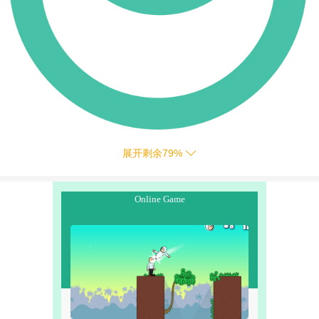
展开剩余
79
%