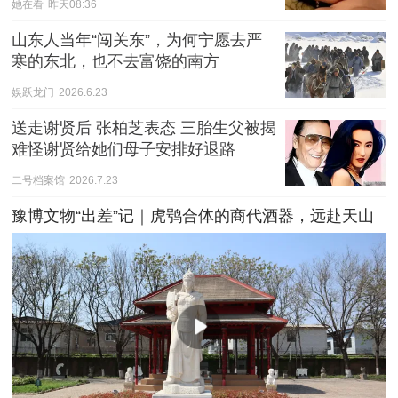
她在看
昨天08:36
山东人当年“闯关东”，为何宁愿去严
寒的东北，也不去富饶的南方
娱跃龙门
2026.6.23
送走谢贤后 张柏芝表态 三胎生父被揭 
难怪谢贤给她们母子安排好退路
二号档案馆
2026.7.23
豫博文物“出差”记｜虎鸮合体的商代酒器，远赴天山