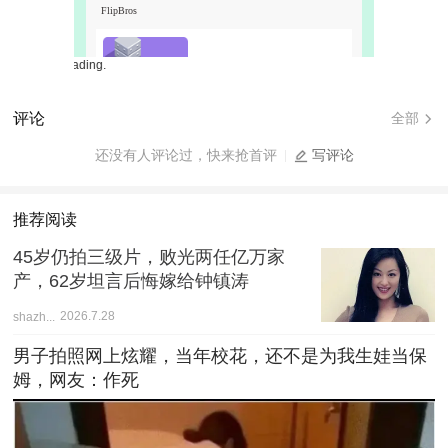
Free web novels 
评论
全部
还没有人评论过，快来抢首评
写评论
推荐阅读
45岁仍拍三级片，败光两任亿万家
产，62岁坦言后悔嫁给钟镇涛
shazh...
2026.7.28
男子拍照网上炫耀，当年校花，还不是为我生娃当保
姆，网友：作死