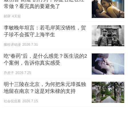
常做？看完真的要避免了
郝评
4天前
李敏晚年坦言：若毛岸英没牺牲，贺
子珍不会孤守上海半生
滕桂讲动漫
2026.7.31
吃“春药”后，是什么感觉？医生说的2
个案例，告诉你真实感受
乔虎子
2026.7.25
明十三陵在北京，为何把朱元璋孤独
地留在南京？这是对朱棣的支持
社会侃侃看
2026.7.15