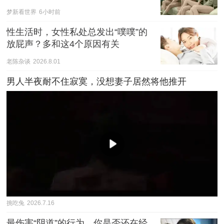
梦新看世界
6小时前
性生活时，女性私处总发出“噗噗”的
放屁声？多和这4个原因有关
老陈杂谈
2026.8.01
男人半夜耐不住寂寞，没想妻子居然将他推开
挑吃兔
2026.7.16
最伤害“阴道”的行为，你是否还在经