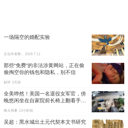
一场隔空的婚配实验
文化学者黎...
2026.7.11
那些“免费”的非法涉黄网站，正在偷
偷掏空你的钱包和隐私，别不信
郝评
3天前
全美哗然！美国一名退役女军官，傍
晚悠闲坐在自家院前长椅上翻看手
机，全程没有任何过激举动。
锋火局事
13小时前
吴超：黑水城出土元代契本文书研究