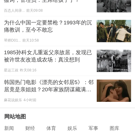
微词，管理员：主席给孩子了？
百态人间录...
前天09:08
为什么中国一定要禁枪？1993年的沉
痛教训，至今不敢忘
琴师D01...
前天10:58
1985孙科女儿重返父亲故居，发现已
被许世友改造成农场：真没想到
星运三叔
昨天08:16
韩国热门电影《漂亮的女邻居5》：邻
居竟是亲姐姐？20年家族阴谋藏满细
节
麻花说娱乐
4小时前
网站地图
新闻
财经
体育
娱乐
军事
图库