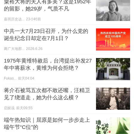
粟裕大将的夫人有多美？这是1952年
的留影，她29岁，气质不凡
嘉琪历史达...
23小时前
中共一大7月23日召开，为什么党的
诞生纪念日却定在7月1日？
两广大地那...
2026.6.26
1975年黄维特赦后，台湾提出补发27
年中将薪水，黄维为何会拒绝？
Fukas...
前天04:04
蒋介石被骂五次都不敢还嘴，汪精卫
见了绕道走，她为什么这么横？
启娱说
前天09:55
端午热知识｜屈原是如何一步步走上
端午节“C位”的