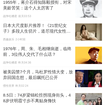
1955年，蒋介石得知陈毅授衔，对宋
美龄苦笑：这个人太厉害了
战争吐槽君
前天03:53
日本大尺度影片推荐！《21世纪女
子》多段人生切片，道尽现代女性的
爱与慌
西鑫娱乐
2小时前
1976年，周、朱、毛相继病逝，临终
前，3位伟人交代了什么话？
战争吐槽君
昨天04:36
被美囚禁7个月，马杜罗性情大变，放
弃回国念想，最后嘱托已公开
惯性世界
昨天02:24
8.5日：74岁梁锦松拄拐现身街头，4
8岁伏明霞寸步不离贴身搀扶