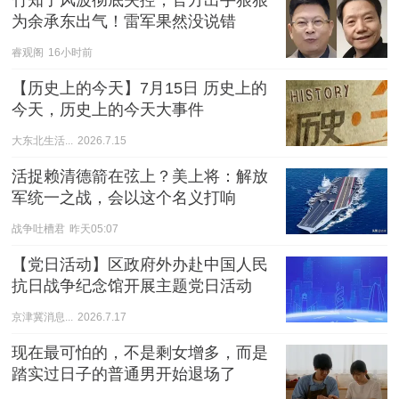
竹知了风波彻底失控，官方出手狠狠
为余承东出气！雷军果然没说错
睿观阁
16小时前
【历史上的今天】7月15日 历史上的
今天，历史上的今天大事件
大东北生活...
2026.7.15
活捉赖清德箭在弦上？美上将：解放
军统一之战，会以这个名义打响
战争吐槽君
昨天05:07
【党日活动】区政府外办赴中国人民
抗日战争纪念馆开展主题党日活动
京津冀消息...
2026.7.17
现在最可怕的，不是剩女增多，而是
踏实过日子的普通男开始退场了