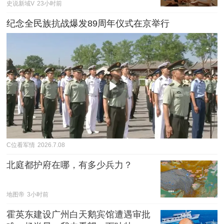
史说新域V
23小时前
纪念全民族抗战爆发89周年仪式在京举行
C位看军情
2026.7.08
北庭都护府在哪，有多少兵力？
地图帝
3小时前
霍英东建设广州白天鹅宾馆遭遇审批