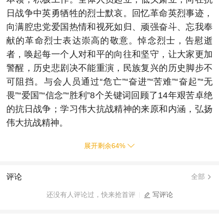
日战争中英勇牺牲的烈士默哀。回忆革命英烈事迹，
向满腔忠党爱国热情和视死如归、顽强奋斗、忘我奉
献的革命烈士表达崇高的敬意。悼念烈士，告慰逝
者，唤起每一个人对和平的向往和坚守，让大家更加
警醒，历史悲剧决不能重演，民族复兴的历史脚步不
可阻挡。与会人员通过“危亡”“奋进”“苦难”“奋起”“无
畏”“爱国”“信念”“胜利”8个关键词回顾了14年艰苦卓绝
的抗日战争；学习伟大抗战精神的来原和内涵，弘扬
伟大抗战精神。
展开剩余
64
%
评论
全部
还没有人评论过，快来抢首评
写评论