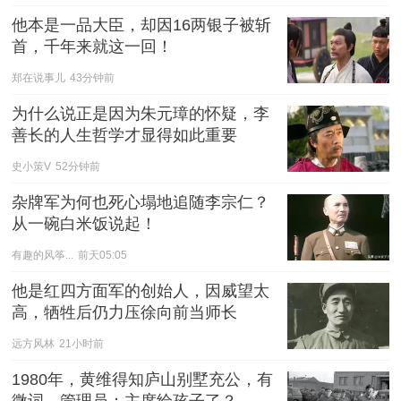
他本是一品大臣，却因16两银子被斩
首，千年来就这一回！
郑在说事儿
43分钟前
为什么说正是因为朱元璋的怀疑，李
善长的人生哲学才显得如此重要
史小策V
52分钟前
杂牌军为何也死心塌地追随李宗仁？
从一碗白米饭说起！
有趣的风筝...
前天05:05
他是红四方面军的创始人，因威望太
高，牺牲后仍力压徐向前当师长
远方风林
21小时前
1980年，黄维得知庐山别墅充公，有