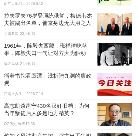
两广大地那...
2026.6.12
拉夫罗夫76岁登顶统俄党，梅德韦杰
夫被踢出名单，普京身边无大用之人
兵器要闻
23小时前
1961年，陈毅去西藏，班禅请吃苹
果，陈毅失口一句让对方大为触动
远方风林
21小时前
循着书院看鹰潭｜浅析陆九渊的廉政
观
江南水乡生...
2026.7.14
高志凯谈邕宁430名汉奸旧档：为何
当年叛徒后人多是地方精英？
OG历史
昨天13:36