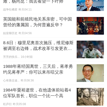
难，杨尚昆：我去看望一下叶帅
战争吐槽君
昨天04:11
英国能和前殖民地关系亲密，可中国
曾经的藩属国，为何普遍反华？
始皇聊历史
昨天04:56
8.6日：穆里尼奥首次施压，维尼修斯
被调至右边锋，战术改革引发更衣室
震荡！背心扔入角落
芳芳的快乐...
16小时前
1988年蒋经国离世，三天后，蒋孝勇
约见蒋孝严：你可以来吊唁父亲
心有善念途...
昨天08:36
1984年粟裕逝世，在他遗体前站着4
位军队首长，职位一个比一个高
松庐衍
昨天05:08