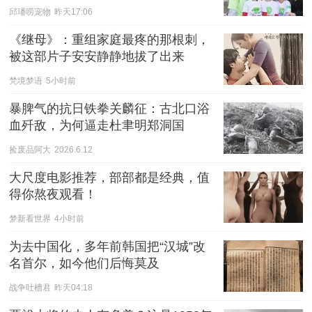
邱璠唠宠物
昨天17:06
《继母》：重组家庭最疼的那根刺，
被这部片子安安静静地拔了出来
梵境梦语
5小时前
暴脾气的抗日铁拳关麟征：古北口浴
血歼敌，为何逼走杜聿明郑洞国
捡废品阿大
2026.6.12
大尺度电影推荐，部部都是经典，值
得你熬夜观看！
梦新看世界
4小时前
为去中国化，多年前韩国把“汉城”改
名首尔，如今他们后悔莫及
战争吐槽君
昨天04:18